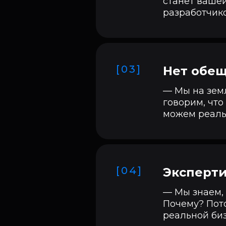
станет вашей
разработчик
[03]
Нет обещ
— Мы на земл
говорим, что
можем реаль
[04]
Эксперти
— Мы знаем, 
Почему? Пото
реальной биз