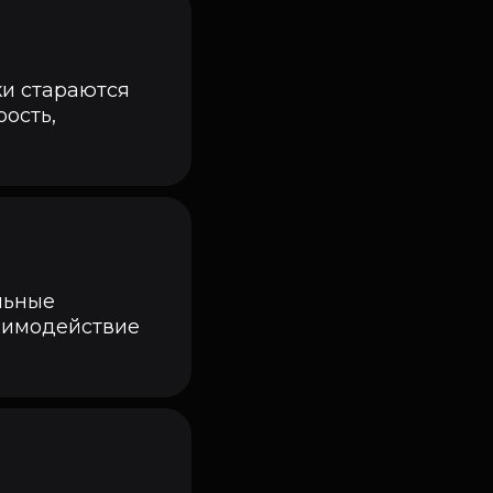
ки стараются
ость,
льные
заимодействие