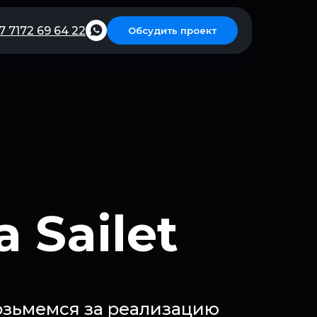
7 7172 69 64 22
Обсудить проект
бор
ы для
ети, чтобы
 Sailet
возьмемся за реализацию