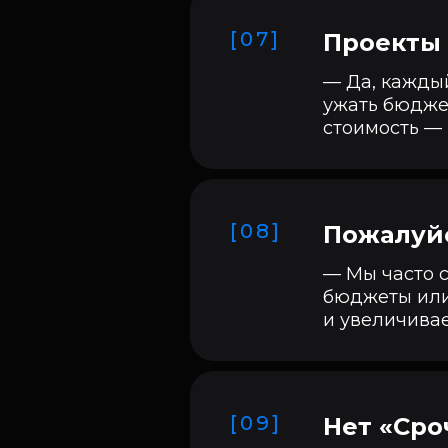
[07]
Проекты
— Да, каждый
ужать бюджет
стоимость — 
[08]
Пожалуйс
— Мы часто с
бюджеты или
и увеличивае
[09]
Нет «Сро