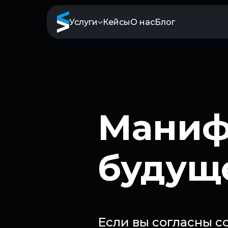
Услуги
Кейсы
О нас
Блог
Понимаем
для вас в
Но мы всегд
обратной св
следить за 
Маниф
Ваш взгляд
будуще
LinkedIn
Faceboo
Если вы согласны с