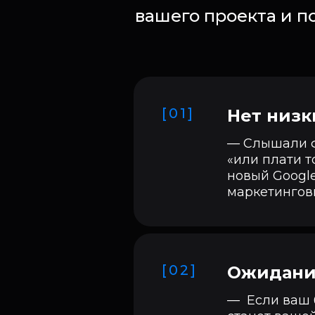
вашего проекта и п
[01]
Нет низк
— Слышали ф
«или плати т
новый Google
маркетингов
[02]
Ожидания
— Если ваш б