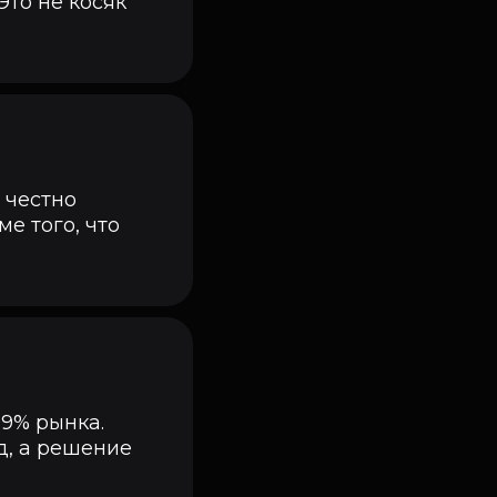
Это не косяк
 честно
е того, что
99% рынка.
д, а решение