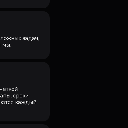
сложных задач,
 мы.
 четкой
тапы, сроки
яются каждый