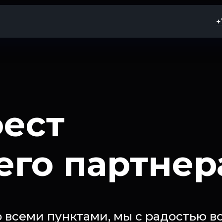
+
, возможно, мы не идеальный вы
 данный момент...
а стремимся улучшать свои услуги и открыт
язи. Подписывайтесь на наши социальные с
обновлениями и делиться своим мнением.
ест
 для нас важен!
го партнера
YouTube
k
Telegram
о всеми пунктами, мы с радостью 