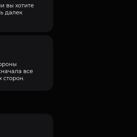
и вы хотите
ть далек
тороны
сначала все
 сторон.