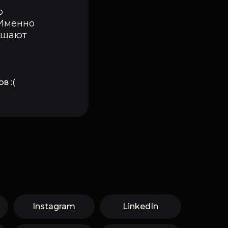
о
 Именно
решают
в :(
Instagram
LinkedIn