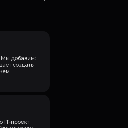
 Мы добавим:
щает создать
 чем
о IT-проект