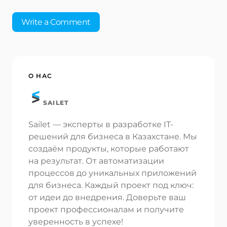
Write a Comment
Ваш адрес email не будет опубликован.
О НАС
Обязательные поля помечены
*
SAILET
Имя *
Sailet — эксперты в разработке IT-
решений для бизнеса в Казахстане. Мы
Электронная почта *
создаём продукты, которые работают
на результат. От автоматизации
процессов до уникальных приложений
для бизнеса. Каждый проект под ключ:
Ваш комментарий *
от идеи до внедрения. Доверьте ваш
проект профессионалам и получите
уверенность в успехе!