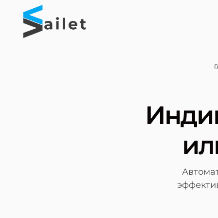
Г
Индив
ил
Автома
эффектив