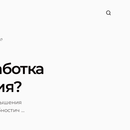
я?
аботка
ия?
вышения
бностич …