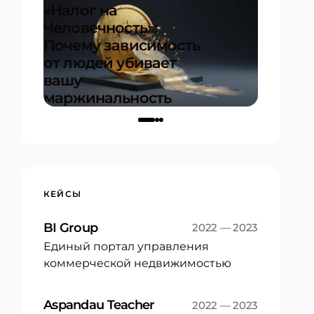
«Налог на
Человечность»:
20+ ме
Почему зависимость
и инст
от людей убивает
для пр
вашу
успеха
маржинальность
проекта
17.12.2025
КЕЙСЫ
BI Group
2022 — 2023
Единый портал управления
коммерческой недвижимостью
Aspandau Teacher
2022 — 2023